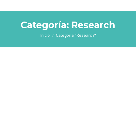
Categoría:
Research
Estás aquí:
Inicio
Categoría "Research"