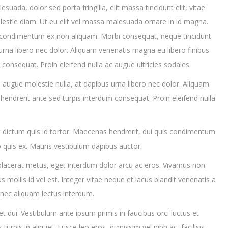
ada, dolor sed porta fringilla, elit massa tincidunt elit, vitae
 molestie diam. Ut eu elit vel massa malesuada ornare in id magna.
s condimentum ex non aliquam. Morbi consequat, neque tincidunt
 urna libero nec dolor. Aliquam venenatis magna eu libero finibus
onsequat. Proin eleifend nulla ac augue ultricies sodales.
 augue molestie nulla, at dapibus urna libero nec dolor. Aliquam
endrerit ante sed turpis interdum consequat. Proin eleifend nulla
 dictum quis id tortor. Maecenas hendrerit, dui quis condimentum
o quis ex. Mauris vestibulum dapibus auctor.
i placerat metus, eget interdum dolor arcu ac eros. Vivamus non
 mollis id vel est. Integer vitae neque et lacus blandit venenatis a
nec aliquam lectus interdum.
uet dui. Vestibulum ante ipsum primis in faucibus orci luctus et
turpis in aliquet. Fusce leo eros, dignissim vel nibh ac, facilisis