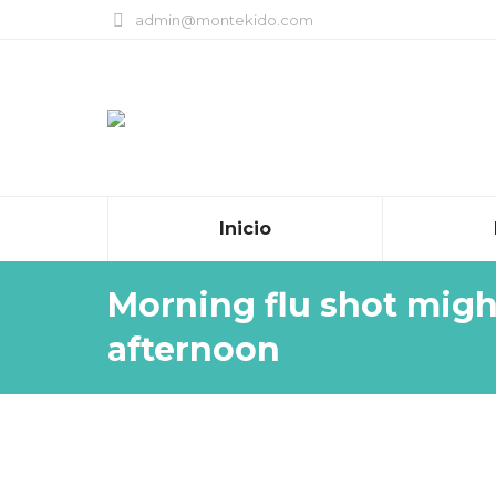
admin@montekido.com
Inicio
Morning flu shot migh
afternoon