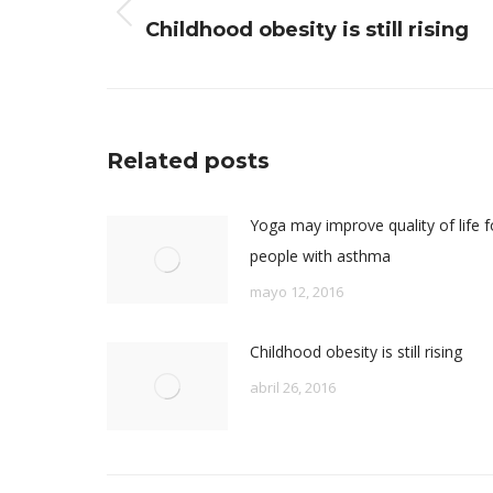
publicaciones
Publicación
Childhood obesity is still rising
anterior:
Related posts
Yoga may improve quality of life f
people with asthma
mayo 12, 2016
Childhood obesity is still rising
abril 26, 2016