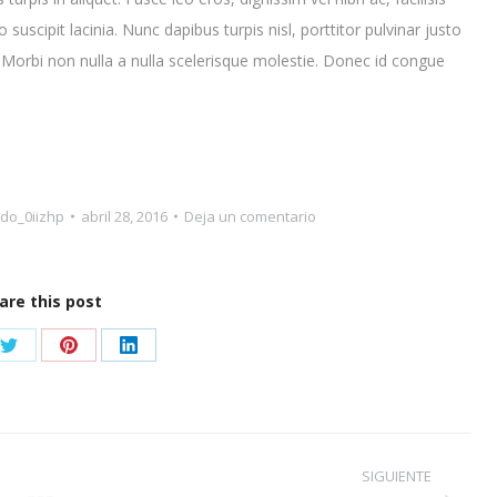
 suscipit lacinia. Nunc dapibus turpis nisl, porttitor pulvinar justo
. Morbi non nulla a nulla scelerisque molestie. Donec id congue
do_0iizhp
abril 28, 2016
Deja un comentario
are this post
Share
Share
Share
on
on
on
ook
Twitter
Pinterest
LinkedIn
SIGUIENTE