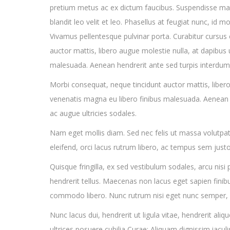
pretium metus ac ex dictum faucibus. Suspendisse malesu
blandit leo velit et leo. Phasellus at feugiat nunc, id
Vivamus pellentesque pulvinar porta. Curabitur cursu
auctor mattis, libero augue molestie nulla, at dapibus
malesuada. Aenean hendrerit ante sed turpis interdum c
Morbi consequat, neque tincidunt auctor mattis, libero
venenatis magna eu libero finibus malesuada. Aenean h
ac augue ultricies sodales.
Nam eget mollis diam. Sed nec felis ut massa volutpat
eleifend, orci lacus rutrum libero, ac tempus sem just
Quisque fringilla, ex sed vestibulum sodales, arcu nis
hendrerit tellus. Maecenas non lacus eget sapien finibus
commodo libero. Nunc rutrum nisi eget nunc semper, 
Nunc lacus dui, hendrerit ut ligula vitae, hendrerit aliq
ultrices posuere cubilia Curae; Aliquam dignissim iaculis 