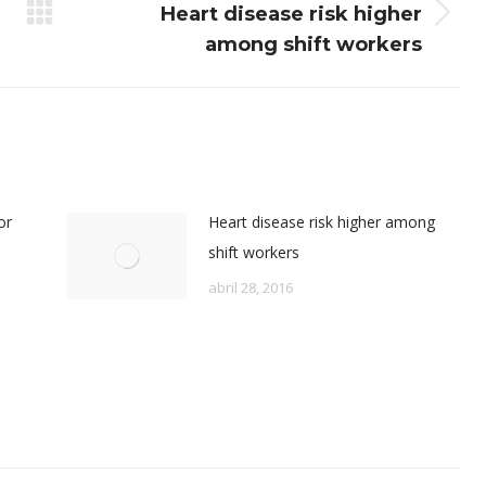
Heart disease risk higher
Publicación
among shift workers
siguiente:
or
Heart disease risk higher among
shift workers
abril 28, 2016