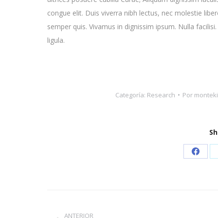
congue elit. Duis viverra nibh lectus, nec molestie libero
semper quis. Vivamus in dignissim ipsum. Nulla facilisi
ligula.
Categoría:
Research
Por
monteki
Sh
Share
on
Faceb
Navegación
entre
ANTERIOR